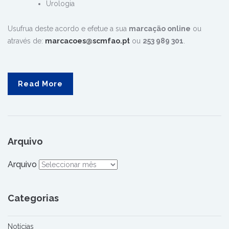
Urologia
Usufrua deste acordo e efetue a sua
marcação online
ou
através de:
marcacoes@scmfao.pt
ou
253 989 301
.
Read More
Arquivo
Arquivo
Categorias
Notícias