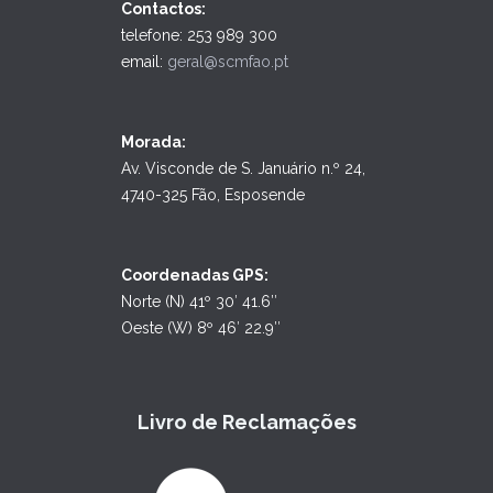
Contactos:
telefone: 253 989 300
email:
geral@scmfao.pt
Morada:
Av. Visconde de S. Januário n.º 24,
4740-325 Fão, Esposende
Coordenadas GPS:
Norte (N) 41º 30′ 41.6″
Oeste (W) 8º 46′ 22.9″
Livro de Reclamações