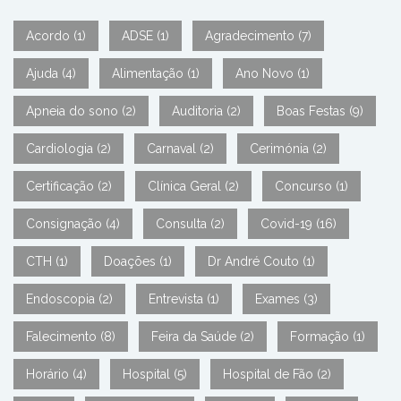
Acordo
(1)
ADSE
(1)
Agradecimento
(7)
Ajuda
(4)
Alimentação
(1)
Ano Novo
(1)
Apneia do sono
(2)
Auditoria
(2)
Boas Festas
(9)
Cardiologia
(2)
Carnaval
(2)
Cerimónia
(2)
Certificação
(2)
Clínica Geral
(2)
Concurso
(1)
Consignação
(4)
Consulta
(2)
Covid-19
(16)
CTH
(1)
Doações
(1)
Dr André Couto
(1)
Endoscopia
(2)
Entrevista
(1)
Exames
(3)
Falecimento
(8)
Feira da Saúde
(2)
Formação
(1)
Horário
(4)
Hospital
(5)
Hospital de Fão
(2)